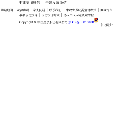
中建集团微信
中建发展微信
网站地图
|
法律声明
|
常见问题
|
联系我们
|
中建发展纪委监督举报
|
账款拖欠
事项信访投诉
|
信访投诉方式
|
选人用人问题线索举报
Copyright © 中国建筑股份有限公司
京ICP备08010180
京公网安
110105020
号