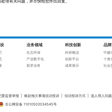
善处理有关问题，并尽快给您作出回复。
设
业务领域
科技创新
品牌
栏
生态环保
科研概况
中建
态
产业数字化
创新平台
十典
量
新芽业务
成果展示
社会
纪委监督举报
|
账款拖欠事项信访投诉
|
信访投诉方式
|
选人用人问题
京公网安备 11010502034545号