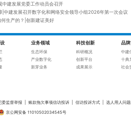
视中建发展党委工作动员会召开
|中建发展召开数字化和网络安全领导小组2026年第一次会议
如何生产的？|创新建证美好
设
业务领域
科技创新
品牌
栏
生态环保
科研概况
中建
态
产业数字化
创新平台
十典
量
新芽业务
成果展示
社会
纪委监督举报
|
账款拖欠事项信访投诉
|
信访投诉方式
|
选人用人问题
京公网安备 11010502034545号