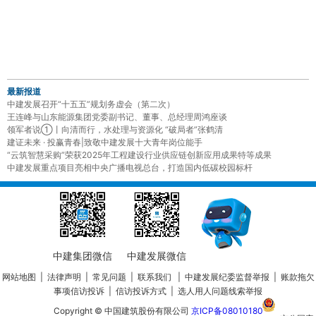
最新报道
中建发展召开“十五五”规划务虚会（第二次）
王连峰与山东能源集团党委副书记、董事、总经理周鸿座谈
领军者说①丨向清而行，水处理与资源化 “破局者”张鹤清
建证未来 · 投赢青春|致敬中建发展十大青年岗位能手
“云筑智慧采购”荣获2025年工程建设行业供应链创新应用成果特等成果
中建发展重点项目亮相中央广播电视总台，打造国内低碳校园标杆
中建集团微信
中建发展微信
网站地图
|
法律声明
|
常见问题
|
联系我们
|
中建发展纪委监督举报
|
账款拖欠
事项信访投诉
|
信访投诉方式
|
选人用人问题线索举报
Copyright © 中国建筑股份有限公司
京ICP备08010180