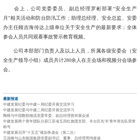
会上，公司党委委员、副总经理罗彬部署“安全生产
月”相关活动和防台防汛工作；助理总经理、安全总监、安委
办主任顾吉海传达上级单位关于安全生产的最新要求；全体
参会人员共同观看事故警示教育视频。
公司本部部门负责人及以上人员，所属各级安委会（安
全生产领导小组）成员共计280余人在主会场和视频分会场参
会。
最新报道
中建发展纪委与中建一局纪委开展交流学习
中建发展纪委与中建二局纪委开展交流学习
陶锋与中国数联物流党委常委、副总经理曾祥展会谈
中建发展两个青年团队分获江苏省五四红旗团支部、丰台区先‘丰’青年突击队荣誉
称号
中建发展召开“十五五”规划务虚会（第二次）
王连峰与山东能源集团党委副书记、董事、总经理周鸿座谈